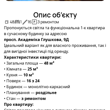
Опис об’єкту
48
1
16
З ремонтом
Пропонується світла та функціональна 1-к квартира
в сучасному будинку за адресою
просп. Академіка Глушкова, 9Д
Ідеальний варіант як для власного проживання, так і
для вигідної інвестиції під оренду.
Характеристики квартири:
• Загальна площа —
48 м²
• Кімната —
25 м²
• Кухня —
10 м²
• Поверх —
16 з 24
• Будинок — монолітно-каркасний
• Планування —
роздільне
• Стан —
з ремонтом
Про квартиру: