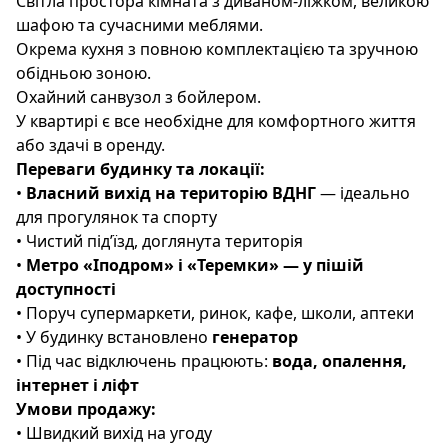
Світла простора кімната з диваном-ліжком, великою
шафою та сучасними меблями.
Окрема кухня з повною комплектацією та зручною
обідньою зоною.
Охайний санвузол з бойлером.
У квартирі є все необхідне для комфортного життя
або здачі в оренду.
Переваги будинку та локації:
•
Власний вихід на територію ВДНГ
— ідеально
для прогулянок та спорту
• Чистий під’їзд, доглянута територія
•
Метро «Іподром» і «Теремки» — у пішій
доступності
• Поруч супермаркети, ринок, кафе, школи, аптеки
• У будинку встановлено
генератор
• Під час відключень працюють:
вода, опалення,
інтернет і ліфт
Умови продажу:
• Швидкий вихід на угоду