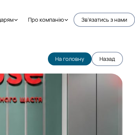
дарям
Про компанію
Зв'язатись з нами
На головну
Назад