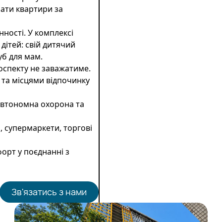
ати квартири за
нності. У комплексі
дітей: свій дитячий
уб для мам.
оспекту не заважатиме.
та місцями відпочинку
 автономна охорона та
и, супермаркети, торгові
форт у поєднанні з
Зв'язатись з нами