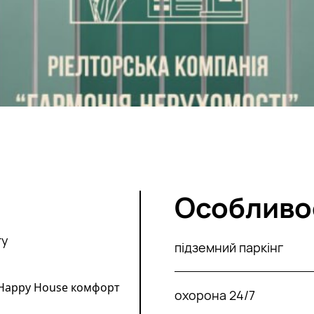
Особливо
ту
підземний паркінг
 Happy House комфорт
охорона 24/7