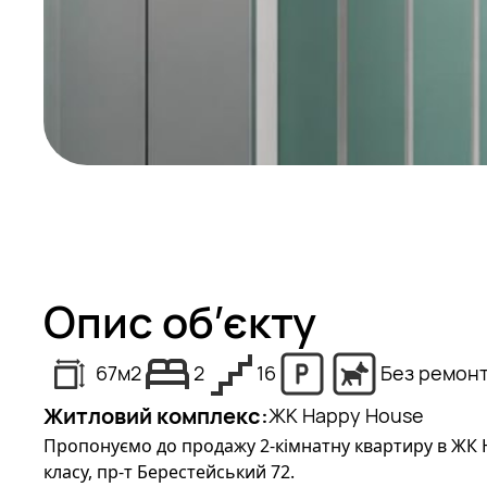
Опис об’єкту
67
м2
2
16
Без ремон
Житловий комплекс:
ЖК Happy House
Пропонуємо до продажу 2-кімнатну квартиру в ЖК
класу, пр-т Берестейський 72.