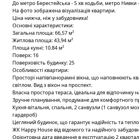
До метро Берестейська - 5 хв ходьби, метро Нивки -
На фото зображена візуалізація квартири.
Ціна нижча, ніж у забудовника!
Основні характеристики:
Загальна площа: 66,57 м²
Житлова площа: 43,94 м²
Площа кухні: 10.84 м²
Поверх: 16
Поверховість будинку: 25
Особливості квартири:
Просторі напівпанорамні вікна, що наповнюють к
світлом. Вид з вікон на проспект.
Власна простора тераса, ідеальна для відпочинку на
Зручне планування, продумане для комфортного 
Кухня-вітальня, спальня, 2 санвузли (1 санвузол м
гардероб)
Цегляний будинок, що гарантує надійність та тепл
ЖК Happy House від відомого та надійного забудов
Орієнтовна дата введення в експтуатацію 2 квартал