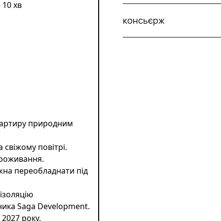
 10 хв
консьєрж
вартиру природним
 свіжому повітрі.
проживання.
ожна переобладнати під
оізоляцію
ника Saga Development.
 2027 року.