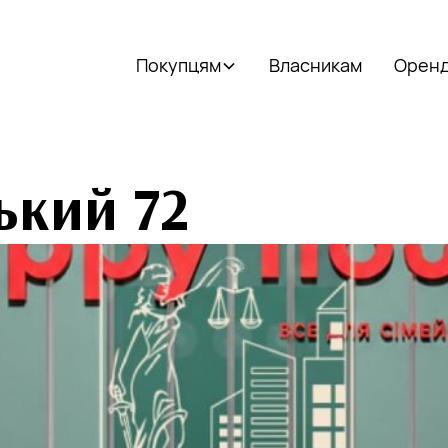
Покупцям
Власникам
Орен
ький 72