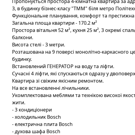
Пропонується простора 4-кімнатна квартира за адр
3, в будинку бізнес-класу "ТММ" біля метро Політехн
Функціональне планування, комфорт та престижна 
Загальна площа квартири - 170.2 м²
Простора вітальня 52 м², кухня 25 м², 3 окремі спаль
балкони.
Висота стелі - 3 метри.
Розташована на 9 поверсі монолітно-каркасного ц
будинку.
Встановлений ГЕНЕРАТОР на воду та ліфти.
Сучасні 4 ліфти, які спускаються одразу у двоповер
Квартира зі свіжим якісним ремонтом.
На все встановленні лічильники.
Укомплектована меблями та технікою високої якості
жити.
- 3 кондиціонери
- холодильник Bosch
- електрична плита Bosch
- духова шафа Bosch