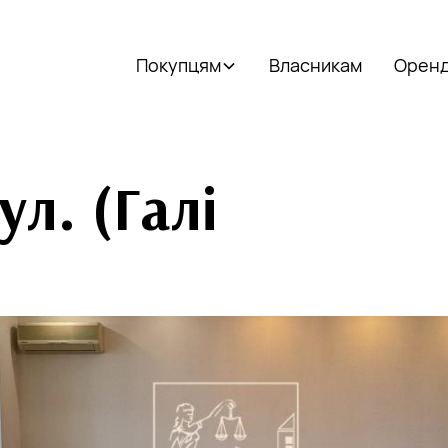
Покупцям
Власникам
Орен
л. (Галі