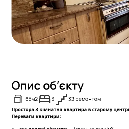
Опис об’єкту
65
м2
3
3
З ремонтом
Простора 3-кімнатна квартира в старому центр
Переваги квартири:
три
окремі кімнати
— ідеально для сім’ї