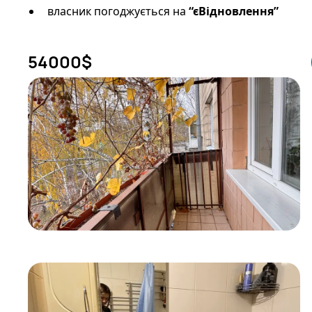
власник погоджується на
“єВідновлення”
54000
$