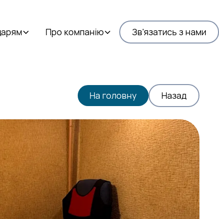
дарям
Про компанію
Зв'язатись з нами
На головну
Назад