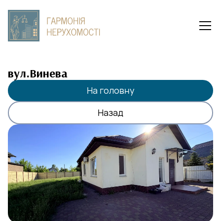
вул.Винева
На головну
Назад