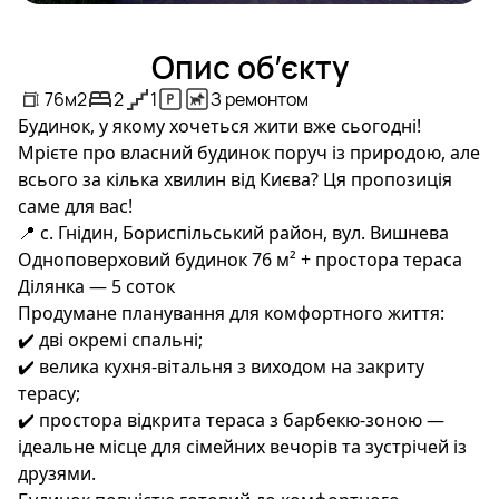
Опис об’єкту
76
м2
2
1
З ремонтом
Будинок, у якому хочеться жити вже сьогодні!
Мрієте про власний будинок поруч із природою, але
всього за кілька хвилин від Києва? Ця пропозиція
саме для вас!
📍 с. Гнідин, Бориспільський район, вул. Вишнева
Одноповерховий будинок 76 м² + простора тераса
Ділянка — 5 соток
Продумане планування для комфортного життя:
✔️ дві окремі спальні;
✔️ велика кухня-вітальня з виходом на закриту
терасу;
✔️ простора відкрита тераса з барбекю-зоною —
ідеальне місце для сімейних вечорів та зустрічей із
друзями.