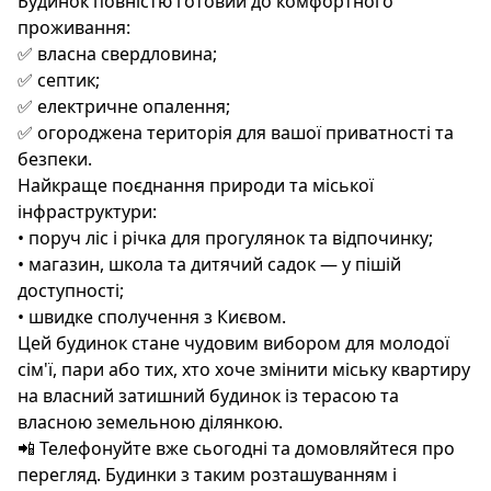
Будинок повністю готовий до комфортного
проживання:
✅ власна свердловина;
✅ септик;
✅ електричне опалення;
✅ огороджена територія для вашої приватності та
безпеки.
Найкраще поєднання природи та міської
інфраструктури:
• поруч ліс і річка для прогулянок та відпочинку;
• магазин, школа та дитячий садок — у пішій
доступності;
• швидке сполучення з Києвом.
Цей будинок стане чудовим вибором для молодої
сім'ї, пари або тих, хто хоче змінити міську квартиру
на власний затишний будинок із терасою та
власною земельною ділянкою.
📲 Телефонуйте вже сьогодні та домовляйтеся про
перегляд. Будинки з таким розташуванням і