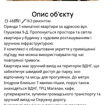
Опис об’єкту
48
1
16
З ремонтом
Оренда 1-кімнатної квартири за адресою вул.
Глушкова 9-Д. Пропонується простора та світла
квартира у будинку з чудовим розташуванням і
зручною інфраструктурою.
У комплексі є облаштоване укриття у приміщенні
під’їзду, яке можна використовувати під час
повітряної тривоги.
Квартира має зручний вихід на територію ВДНГ, що
забезпечує швидкий доступ до парку, зон
відпочинку та місць для прогулянок. До метро
Іподром близько 7 хвилин пішки, поруч також
знаходяться ВДНГ, ТРЦ Магелан, кафе,
супермаркети, зупинки громадського транспорту та
зручний виїзд на Окружну дорогу.