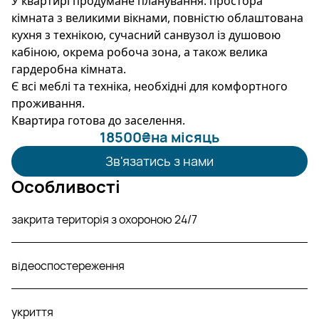
У квартирі продумане планування: простора
кімната з великими вікнами, повністю облаштована
кухня з технікою, сучасний санвузол із душовою
кабіною, окрема робоча зона, а також велика
гардеробна кімната.
Є всі меблі та техніка, необхідні для комфортного
проживання.
Квартира готова до заселення.
18500
₴
на місяць
Зв'язатись з нами
Особливості
закрита територія з охороною 24/7
відеоспостереження
укриття